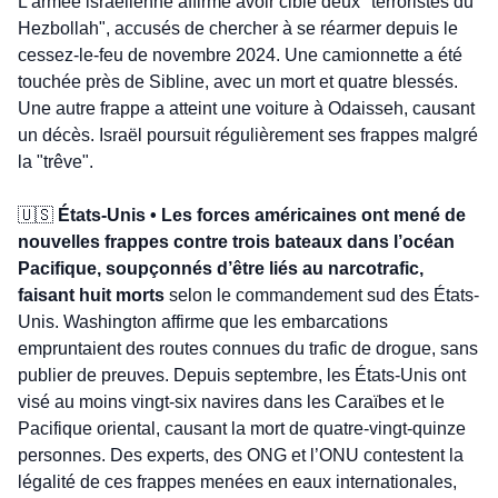
L’armée israélienne affirme avoir ciblé deux "terroristes du 
Hezbollah", accusés de chercher à se réarmer depuis le 
cessez-le-feu de novembre 2024. Une camionnette a été 
touchée près de Sibline, avec un mort et quatre blessés. 
Une autre frappe a atteint une voiture à Odaisseh, causant 
un décès. Israël poursuit régulièrement ses frappes malgré 
la "trêve".
🇺🇸
 États-Unis • Les forces américaines ont mené de 
nouvelles frappes contre trois bateaux dans l’océan 
Pacifique, soupçonnés d’être liés au narcotrafic, 
faisant huit morts
 selon le commandement sud des États-
Unis. Washington affirme que les embarcations 
empruntaient des routes connues du trafic de drogue, sans 
publier de preuves. Depuis septembre, les États-Unis ont 
visé au moins vingt-six navires dans les Caraïbes et le 
Pacifique oriental, causant la mort de quatre-vingt-quinze 
personnes. Des experts, des ONG et l’ONU contestent la 
légalité de ces frappes menées en eaux internationales, 