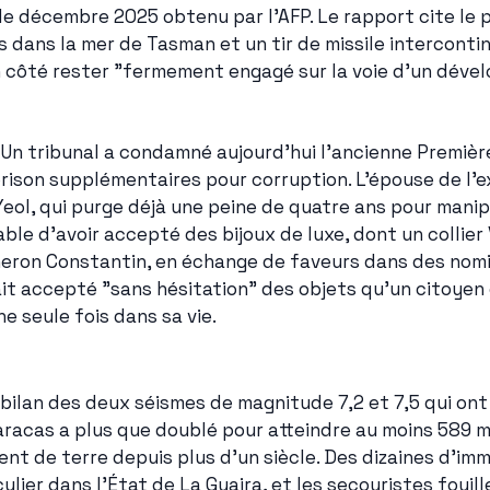
e décembre 2025 obtenu par l'AFP. Le rapport cite le p
s dans la mer de Tasman et un tir de missile intercontin
n côté rester "fermement engagé sur la voie d'un déve
• Un tribunal a condamné aujourd'hui l'ancienne Premiè
rison supplémentaires pour corruption. L'épouse de l'e
eol, qui purge déjà une peine de quatre ans pour manipu
le d'avoir accepté des bijoux de luxe, dont un collier 
eron Constantin, en échange de faveurs dans des nomina
ait accepté "sans hésitation" des objets qu'un citoyen o
e seule fois dans sa vie.
e bilan des deux séismes de magnitude 7,2 et 7,5 qui ont
racas a plus que doublé pour atteindre au moins 589 mor
nt de terre depuis plus d'un siècle. Des dizaines d'imm
ulier dans l'État de La Guaira, et les secouristes fouil