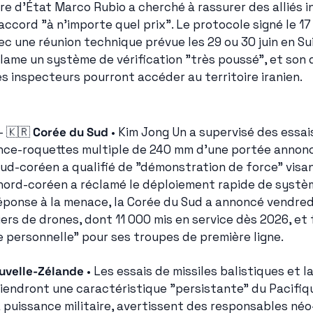
ire d'État Marco Rubio a cherché à rassurer des alliés i
accord "à n'importe quel prix". Le protocole signé le 17 j
c une réunion technique prévue les 29 ou 30 juin en Suis
éclame un système de vérification "très poussé", et son 
es inspecteurs pourront accéder au territoire iranien.
- 
🇰🇷
Corée du Sud
 • Kim Jong Un a supervisé des essais 
ance-roquettes multiple de 240 mm d'une portée annonc
ud-coréen a qualifié de "démonstration de force" visant
 nord-coréen a réclamé le déploiement rapide de systè
éponse à la menace, la Corée du Sud a annoncé vendredi 
iers de drones, dont 11 000 mis en service dès 2026, et f
 personnelle" pour ses troupes de première ligne.
uvelle-Zélande
 • Les essais de missiles balistiques et l
iendront une caractéristique "persistante" du Pacifiq
 puissance militaire, avertissent des responsables néo