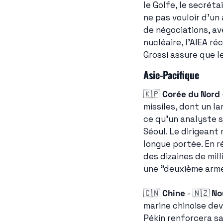
le Golfe, le secréta
ne pas vouloir d'un 
de négociations, ave
nucléaire, l'AIEA r
Grossi assure que l
Asie-Pacifique
🇰🇵
Corée du Nord
 
missiles, dont un l
ce qu'un analyste s
Séoul. Le dirigeant
longue portée. En r
des dizaines de mill
une "deuxième arme
🇨🇳
Chine
 - 
🇳🇿
No
marine chinoise dev
Pékin renforcera sa