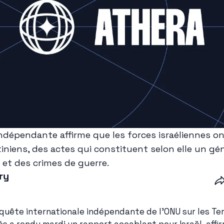
épendante affirme que les forces israéliennes on
iniens, des actes qui constituent selon elle un gén
 et des crimes de guerre.
ry
uête internationale indépendante de l'ONU sur les Terr