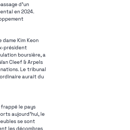
assage d'un 
ental en 2024. 
loppement 
re dame Kim Keon 
x-président 
lation boursière, a 
Van Cleef & Arpels 
tions. Le tribunal 
rdinaire aurait du 
 frappé le pays 
ts aujourd'hui, le 
eubles se sont 
lent les décombres 