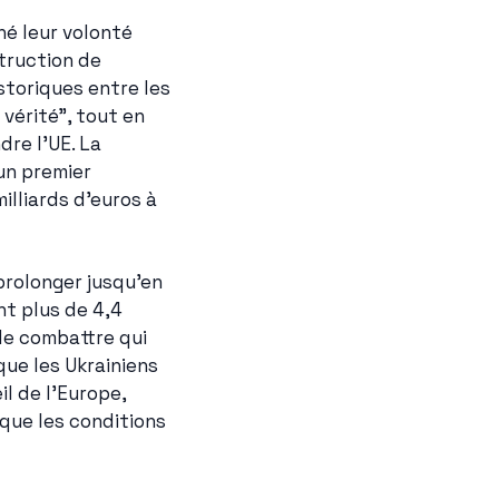
hé leur volonté 
truction de 
toriques entre les 
vérité", tout en 
re l'UE. La 
n premier 
lliards d'euros à 
prolonger jusqu'en 
t plus de 4,4 
e combattre qui 
e les Ukrainiens 
 de l'Europe, 
que les conditions 