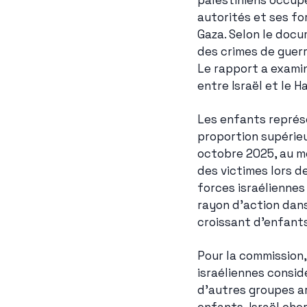
palestiniens occupé
autorités et ses fo
Gaza. Selon le docu
des crimes de guerr
Le rapport a examin
entre Israël et le H
Les enfants représ
proportion supérieu
octobre 2025, au mo
des victimes lors d
forces israéliennes
rayon d'action dan
croissant d'enfants
Pour la commission,
israéliennes consid
d'autres groupes ar