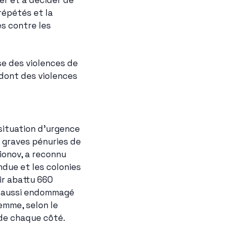
er et à décider de 
épétés et la 
s contre les 
e des violences de 
dont des violences 
situation d'urgence 
graves pénuries de 
ionov, a reconnu 
due et les colonies 
r abattu 660 
a aussi endommagé 
emme, selon le 
 de chaque côté.