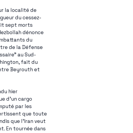
 la localité de 
igueur du cessez-
it sept morts 
Hezbollah dénonce 
ombattants du 
tre de la Défense 
ssaire" au Sud-
ington, fait du 
ntre Beyrouth et 
du hier 
ue d'un cargo 
mputé par les 
ertissent que toute 
dis que l'Iran veut 
. En tournée dans 