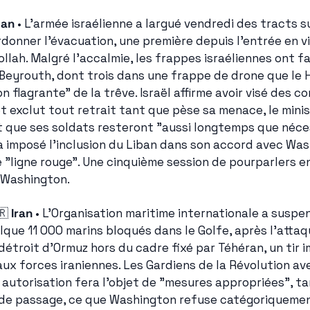
ban
 • L'armée israélienne a largué vendredi des tracts sur
donner l'évacuation, une première depuis l'entrée en v
llah. Malgré l'accalmie, les frappes israéliennes ont fa
Beyrouth, dont trois dans une frappe de drone que le 
 flagrante" de la trêve. Israël affirme avoir visé des c
 exclut tout retrait tant que pèse sa menace, le minis
t que ses soldats resteront "aussi longtemps que néce
 a imposé l'inclusion du Liban dans son accord avec Wash
ne "ligne rouge". Une cinquième session de pourparlers e
à Washington.
🇷
Iran
 • L'Organisation maritime internationale a suspen
lque 11 000 marins bloqués dans le Golfe, après l'attaq
étroit d'Ormuz hors du cadre fixé par Téhéran, un tir i
ux forces iraniennes. Les Gardiens de la Révolution av
 autorisation fera l'objet de "mesures appropriées", tan
 de passage, ce que Washington refuse catégoriquement