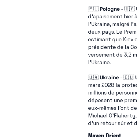
🇵🇱
Pologne
 - 
🇺🇦
d'apaisement hier à
l'Ukraine, malgré l
deux pays. Le Premie
estimant que Kiev d
présidente de la C
versement de 3,2 mi
l'Ukraine.
🇺🇦
Ukraine
 - 
🇪🇺
mars 2028 la protec
millions de personn
déposent une premi
eux-mêmes l'ont dem
Michael O'Flaherty,
d'un retour sûr et 
Moyen Orient