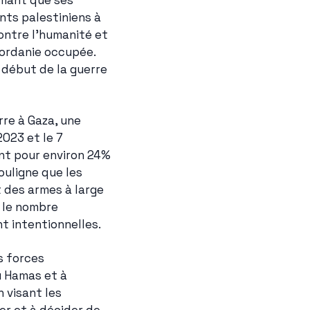
mant que ses 
ts palestiniens à 
ntre l'humanité et 
ordanie occupée. 
début de la guerre 
e à Gaza, une 
023 et le 7 
nt pour environ 24% 
uligne que les 
 des armes à large 
le nombre 
nt intentionnelles.
 forces 
 Hamas et à 
visant les 