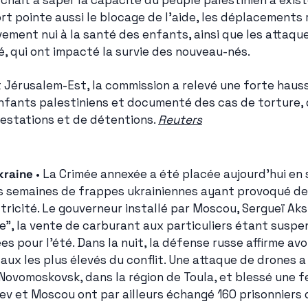
rchait à saper la capacité du peuple palestinien à exist
rt pointe aussi le blocage de l'aide, les déplacements r
vement nui à la santé des enfants, ainsi que les attaque
, qui ont impacté la survie des nouveau-nés.
t Jérusalem-Est, la commission a relevé une forte hauss
nfants palestiniens et documenté des cas de torture, 
restations et de détentions. 
Reuters
kraine
 • La Crimée annexée a été placée aujourd'hui en 
es semaines de frappes ukrainiennes ayant provoqué de 
tricité. Le gouverneur installé par Moscou, Sergueï Aks
le", la vente de carburant aux particuliers étant suspen
 pour l'été. Dans la nuit, la défense russe affirme avoi
taux les plus élevés du conflit. Une attaque de drones 
à Novomoskovsk, dans la région de Toula, et blessé une f
iev et Moscou ont par ailleurs échangé 160 prisonniers