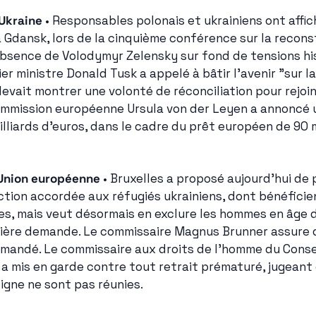
Ukraine
 • Responsables polonais et ukrainiens ont affic
 Gdansk, lors de la cinquième conférence sur la recons
'absence de Volodymyr Zelensky sur fond de tensions his
r ministre Donald Tusk a appelé à bâtir l'avenir "sur la 
evait montrer une volonté de réconciliation pour rejoind
ommission européenne Ursula von der Leyen a annoncé u
lliards d'euros, dans le cadre du prêt européen de 90 mi
Union européenne
 • Bruxelles a proposé aujourd'hui de 
tion accordée aux réfugiés ukrainiens, dont bénéficien
es, mais veut désormais en exclure les hommes en âge d
ère demande. Le commissaire Magnus Brunner assure qu
andé. Le commissaire aux droits de l'homme du Conseil
 a mis en garde contre tout retrait prématuré, jugeant 
digne ne sont pas réunies.