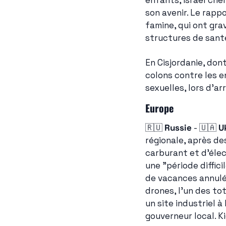
enfants, Israël che
son avenir. Le rappo
famine, qui ont gra
structures de santé
En Cisjordanie, don
colons contre les e
sexuelles, lors d'ar
Europe
🇷🇺
Russie
 - 
🇺🇦
U
régionale, après d
carburant et d'élec
une "période diffici
de vacances annulées
drones, l'un des to
un site industriel 
gouverneur local. K