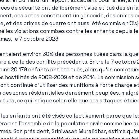
s a rendu mardi un rapport accablant pour Israël, affir
rces de sécurité ont délibérément visé et tué des enfan
ment, ces actes constituent un génocide, des crimes co
e, et des crimes de guerre ont aussi été commis en Cisj
é les violations commises contre les enfants depuis le 
amas, le 7 octobre 2023.
entaient environ 30% des personnes tuées dans la guerr
re à celle des conflits précédents. Entre le 7 octobre 2
ins 20 179 enfants ont été tués, alors qu'ils comptaie
es hostilités de 2008-2009 et de 2014. La commission so
 ont continué d'utiliser des munitions à forte charge et
s des zones résidentielles densément peuplées, malgré 
 tués, ce qui indique selon elle que ces attaques étaie
 les enfants ont été visés collectivement parce que les
éraient l'ensemble de la population civile comme liée au
més. Son président, Srinivasan Muralidhar, estime qu'en 