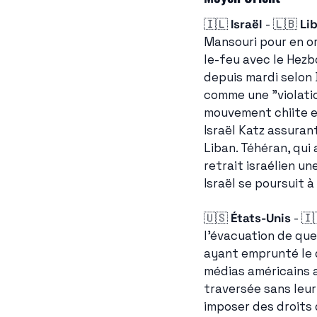
🇮🇱
Israël
 - 
🇱🇧
Li
Mansouri pour en or
le-feu avec le Hezbo
depuis mardi selon 
comme une "violation
mouvement chiite et
Israël Katz assuran
Liban. Téhéran, qui
retrait israélien u
Israël se poursuit 
🇺🇸
États-Unis
 - 
🇮
l'évacuation de que
ayant emprunté le d
médias américains a
traversée sans leur
imposer des droits