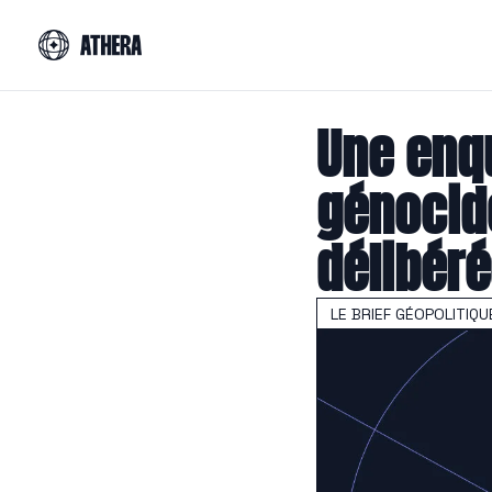
Une enqu
génocide
délibér
LE BRIEF GÉOPOLITIQU