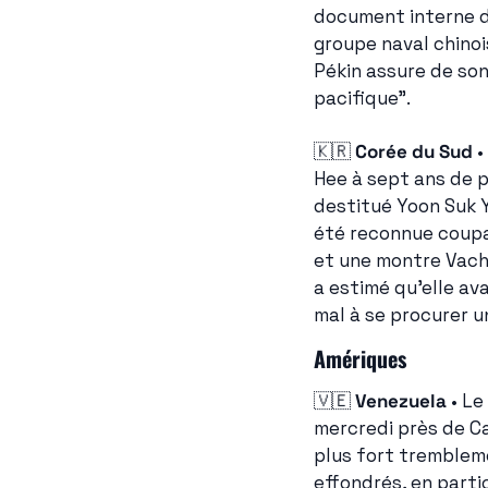
document interne d
groupe naval chinoi
Pékin assure de so
pacifique".
🇰🇷
Corée du Sud
 
Hee à sept ans de p
destitué Yoon Suk Y
été reconnue coupab
et une montre Vach
a estimé qu'elle av
mal à se procurer un
Amériques
🇻🇪
Venezuela
 • L
mercredi près de Ca
plus fort trembleme
effondrés, en partic