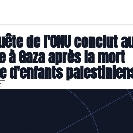
ête de l'ONU conclut au
 à Gaza après la mort 
ée d'enfants palestinien
E