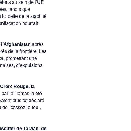
ébats au sein de l’UE 
ses, tandis que 
i celle de la stabilité 
fiscation pourrait 
 l’Afghanistan
 après 
ès de la frontière. Les 
a, promettant une 
anaises, d’expulsions 
 Croix-Rouge, la 
 par le Hamas, a été 
aient plus tôt déclaré 
d de "cessez-le-feu", 
iscuter de Taiwan, de 