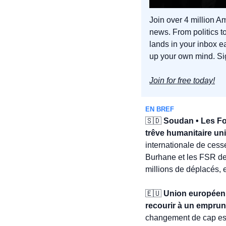
Join over 4 million Am
news. From politics to
lands in your inbox e
up your own mind. Sig
Join for free today!
EN BREF
🇸🇩
 Soudan • Les Fo
trêve humanitaire uni
internationale de cesse
Burhane et les FSR de
millions de déplacés, e
🇪🇺
 Union européenn
recourir à un emprun
changement de cap est i