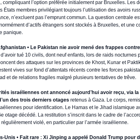
compliquant l’option préférée initialement par Bruxelles. Les d
s États membres privilégiant toujours l’utilisation des avoirs rus
ce, n’excluent pas l’emprunt commun. La question centrale est ic
normément d’actifs étrangers sont stockés à Bruxelles, et une con
e panique.
Afghanistan • Le Pakistan nie avoir mené des frappes contre
’avoir tué 10 civils, dont neuf enfants, lors de raids nocturnes pr
noncent des attaques sur les provinces de Khost, Kunar et Paktik
estent vives sur fond d’attentats récents contre les forces pakist
 et de relations fragiles malgré plusieurs tentatives de trêve.
orités israéliennes ont annoncé aujourd’hui avoir reçu, via la
’un des trois derniers otages
 retenus à Gaza. Le corps, remis
raéliennes pour identification. Le Hamas et le Jihad islamique av
26e otage décédé. La restitution s’inscrit dans le cadre de l’accor
régulièrement violé, en particulier par l’armée israélienne.
ts-Unis • Fait rare : Xi Jinping a appelé Donald Trump pour d