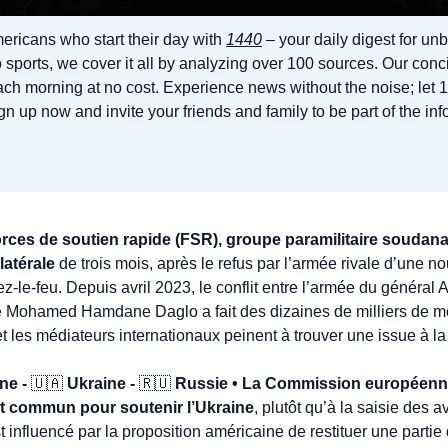
ericans who start their day with 
1440
 – your daily digest for unb
 sports, we cover it all by analyzing over 100 sources. Our conc
ach morning at no cost. Experience news without the noise; let 
n up now and invite your friends and family to be part of the in
rces de soutien rapide (FSR), groupe paramilitaire soudana
latérale
 de trois mois, après le refus par l’armée rivale d’une no
z-le-feu. Depuis avril 2023, le conflit entre l’armée du général 
 Mohamed Hamdane Daglo a fait des dizaines de milliers de mo
t les médiateurs internationaux peinent à trouver une issue à la
e - 
🇺🇦
 Ukraine - 
🇷🇺
 Russie • La Commission européenne
t commun pour soutenir l’Ukraine
, plutôt qu’à la saisie des a
nfluencé par la proposition américaine de restituer une partie d