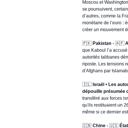
Moscou et Washington, 
se poursuivent, certain
d’autres, comme la Fran
monétaire de l’euro : é
créer un mouvement d
🇵🇰
 Pakistan - 
🇦🇫
 
que Kaboul l’a accusé d
autorités talibanes dé
riposte. Les tensions r
d’Afghans par Islamabad
🇮🇱
 Israël • Les aut
dépouille présumée d
transféré aux forces is
qu'ils restituaient un 
même si ce dernier est 
🇨🇳
 Chine - 
🇺🇸
 Éta