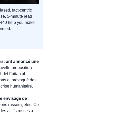
iased, fact-centric 
ise, 5-minute read 
1440 help you make 
formed.
is, ont annoncé une 
uvelle proposition 
Abdel Fattah al-
rts et provoqué des 
 crise humanitaire.
 envisage de 
voirs russes gelés. Ce 
es actifs russes à 