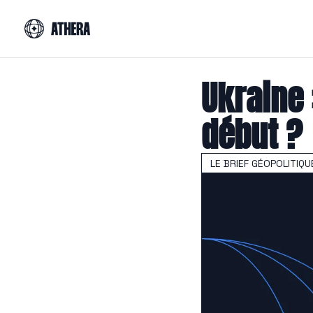
Ukraine :
début ?
LE BRIEF GÉOPOLITIQU