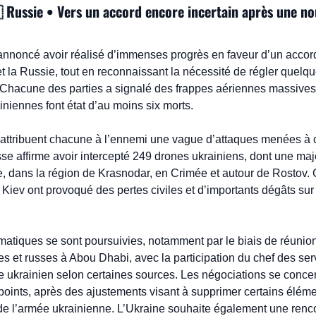

 Russie • Vers un accord encore incertain après une nou
noncé avoir réalisé d’immenses progrès en faveur d’un accord 
 et la Russie, tout en reconnaissant la nécessité de régler quelqu
Chacune des parties a signalé des frappes aériennes massives su
ainiennes font état d’au moins six morts.
 attribuent chacune à l’ennemi une vague d’attaques menées à c
se affirme avoir intercepté 249 drones ukrainiens, dont une majo
, dans la région de Krasnodar, en Crimée et autour de Rostov. C
Kiev ont provoqué des pertes civiles et d’importants dégâts sur l
atiques se sont poursuivies, notamment par le biais de réunion
s et russes à Abou Dhabi, avec la participation du chef des serv
e ukrainien selon certaines sources. Les négociations se concen
points, après des ajustements visant à supprimer certains éléme
 de l’armée ukrainienne. L’Ukraine souhaite également une renco