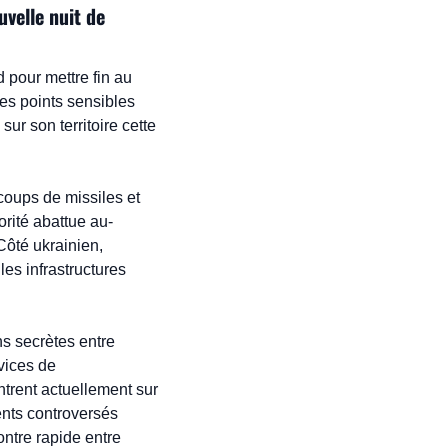
velle nuit de 
pour mettre fin au 
es points sensibles 
r son territoire cette 
oups de missiles et 
rité abattue au-
ôté ukrainien, 
es infrastructures 
s secrètes entre 
ices de 
trent actuellement sur 
nts controversés 
ntre rapide entre 