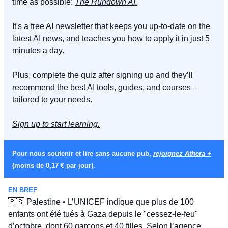
time as possible: 
The Rundown AI.
It's a free AI newsletter that keeps you up-to-date on the 
latest AI news, and teaches you how to apply it in just 5 
minutes a day.
Plus, complete the quiz after signing up and they’ll 
recommend the best AI tools, guides, and courses – 
tailored to your needs.
Sign up to start learning.
Pour nous soutenir et lire sans aucune pub, 
rejoignez Athera +
(moins de 0,17 € par jour).
EN BREF
🇵🇸
 Palestine • L’UNICEF indique que plus de 100 
enfants ont été tués à Gaza depuis le "cessez-le-feu" 
d’octobre, dont 60 garçons et 40 filles. Selon l’agence 