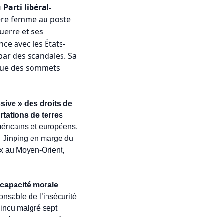
Parti libéral-
ère femme au poste 
erre et ses 
nce avec les États-
 par des scandales. Sa 
 que des sommets 
ve » des droits de 
tations de terres 
éricains et européens. 
i Jinping en marge du 
ix au Moyen-Orient, 
ncapacité morale 
nsable de l’insécurité 
aincu malgré sept 