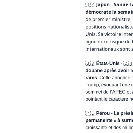
 Japon - Sanae T
🇯🇵
démocrate la semai
de premier ministre. 
positions nationaliste
Unis. Sa victoire inte
ligne dure risque de 
internationaux sont 
🇺🇸
 États-Unis - 
🇨🇳
douane après avoir re
rares.
 Cette annonce a
Trump, évoquant une dé
sommet de l’APEC et a s
pointant le caractère n
🇵🇪
 Pérou - La prési
permanente » à surmon
croissante et des milli