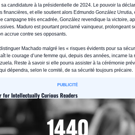
a candidature à la présidentielle de 2024. Le pouvoir la déclare
s financières, et elle soutient alors Edmundo González Urrutia, c
ne campagne très encadrée, González revendique la victoire, ap
sives. Maduro est pourtant proclamé vainqueur, prolongeant son
on accrue contre ses opposants.
distinguer Machado malgré les « risques évidents pour sa sécuri
naît le courage d’une femme qui, depuis des années, incarne la r
ela. Reste à savoir si elle pourra assister à la cérémonie pré
i dépendra, selon le comité, de sa sécurité toujours précaire.
PUBLICITÉ
r for Intellectually Curious Readers