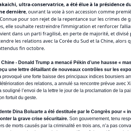
akaichi, ultra-conservatrice, a été élue à la présidence du 
ne dernière
, ouvrant la voie à son accession comme premi
Connue pour son rejet de la repentance sur les crimes de gu
s, elle souhaite restreindre l’immigration et renforcer l’allia
rvient dans un parti fragilisé, en perte de majorité, et divisé
tendre les relations avec la Corée du Sud et la Chine, alors
attendus fin octobre.
 Chine - Donald Trump a menacé Pékin d’une hausse « massi
çu une lettre détaillant de nouveaux contrôles sur les expor
 provoqué une forte baisse des principaux indices boursiers am
térioration des relations, a annulé sa rencontre prévue avec X
ouligné l’envoi de la lettre le jour de la proclamation de la pa
on fortuit du geste.
dente Dina Boluarte a été destituée par le Congrès pour « i
ter la grave crise sécuritaire.
 Son gouvernement, tenu respo
ers de morts causés par la criminalité en trois ans, n’a pas conv