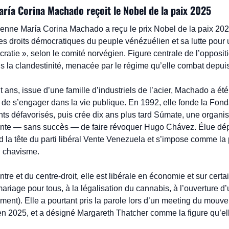
aría Corina Machado reçoit le Nobel de la paix 2025
nne María Corina Machado a reçu le prix Nobel de la paix 2025 
es droits démocratiques du peuple vénézuélien et sa lutte pour u
ratie », selon le comité norvégien. Figure centrale de l’opposit
ans la clandestinité, menacée par le régime qu’elle combat depui
 ans, issue d’une famille d’industriels de l’acier, Machado a ét
t de s’engager dans la vie publique. En 1992, elle fonde la Fond
nts défavorisés, puis crée dix ans plus tard Súmate, une organis
 tente — sans succès — de faire révoquer Hugo Chávez. Élue dé
d la tête du parti libéral Vente Venezuela et s’impose comme la p
au chavisme.
re et du centre-droit, elle est libérale en économie et sur certai
mariage pour tous, à la légalisation du cannabis, à l’ouverture d’u
tement). Elle a pourtant pris la parole lors d’un meeting du mouv
en 2025, et a désigné Margareth Thatcher comme la figure qu’elle