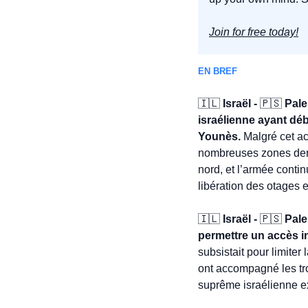
Join for free today!
EN BREF
🇮🇱
 Israël - 
🇵🇸
 Pale
israélienne ayant déb
Younès.
 Malgré cet ac
nombreuses zones deme
nord, et l’armée conti
libération des otages
🇮🇱
 Israël - 
🇵🇸
 Pale
permettre un accès i
subsistait pour limite
ont accompagné les tr
suprême israélienne ex