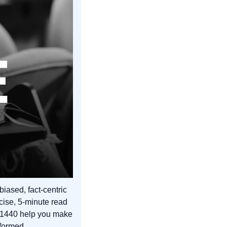
biased, fact-centric 
cise, 5-minute read 
t 1440 help you make 
nformed.