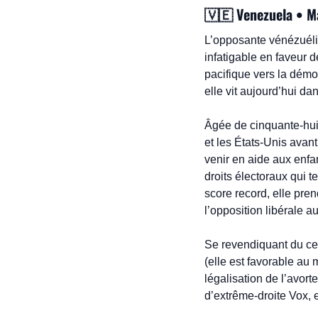
🇻🇪
 Venezuela • M
L’opposante vénézuélie
infatigable en faveur d
pacifique vers la démoc
elle vit aujourd’hui d
Âgée de cinquante-huit
et les États-Unis avan
venir en aide aux enfa
droits électoraux qui
score record, elle pren
l’opposition libérale 
Se revendiquant du cent
(elle est favorable au 
légalisation de l’avor
d’extrême-droite Vox, 