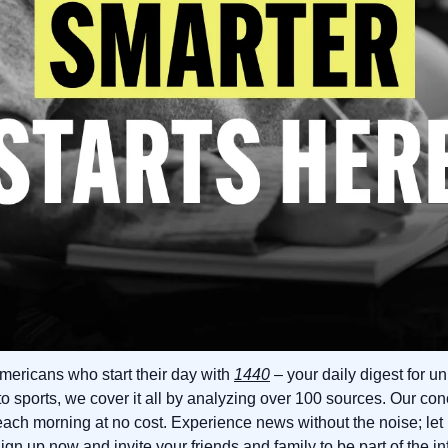
Americans who start their day with 
1440
 – your daily digest for un
to sports, we cover it all by analyzing over 100 sources. Our con
each morning at no cost. Experience news without the noise; le
gn up now and invite your friends and family to be part of the i