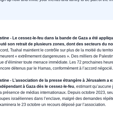
stine - Le cessez-le-feu dans la bande de Gaza a été appliqué
uté son retrait de plusieurs zones, dont des secteurs du no
cord, Tsahal maintient le contrôle sur plus de la moitié du territo
urent « extrêmement dangereuses ». Des milliers de Palestini
nue d’éliminer toute menace immédiate. Les 72 prochaines heures
 encore détenus par le Hamas, conformément à l’accord négocié.
stine - L’association de la presse étrangère à Jérusalem a ex
ndépendant à Gaza dès le cessez-le-feu
, estimant qu’aucune ju
r la présence de médias internationaux. Depuis octobre 2023, seu
oupes israéliennes dans l’enclave, malgré des demandes répété
aminera le 23 octobre un recours déposé par l’association.