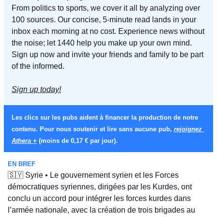
From politics to sports, we cover it all by analyzing over 
100 sources. Our concise, 5-minute read lands in your 
inbox each morning at no cost. Experience news without 
the noise; let 1440 help you make up your own mind. 
Sign up now and invite your friends and family to be part 
of the informed.
Sign up today!
Les clics sur les pubs aident à financer la production de notre 
contenu. Pour nous soutenir et lire sans aucune pub, 
rejoignez 
Athera +
 (moins de 0,17 € par jour).
EN BREF
🇸🇾
 Syrie • Le gouvernement syrien et les Forces 
démocratiques syriennes, dirigées par les Kurdes, ont 
conclu un accord pour intégrer les forces kurdes dans 
l’armée nationale, avec la création de trois brigades au 