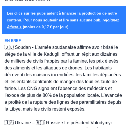
Les clics sur les pubs aident à financer la production de notre 
contenu. Pour nous soutenir et lire sans aucune pub, 
rejoignez 
Athera +
 (moins de 0,17 € par jour).
EN BREF
🇸🇩
 Soudan • L'armée soudanaise affirme avoir brisé le 
siège de la ville de Kadugli, offrant un répit aux dizaines 
de milliers de civils frappés par la famine, les prix élevés 
des aliments et les attaques de drones. Les habitants 
décrivent des maisons incendiées, les familles déplacées 
et les enfants contraints de manger des feuilles faute de 
farine. Les ONG signalent l'absence des médecins et 
l'exode de plus de 80% de la population locale. L'avancée 
a profité de la rupture des lignes des paramilitaires depuis 
la Libye, mais les civils restent exposés.
🇺🇦
 Ukraine – 
🇷🇺
 Russie • Le président Volodymyr 