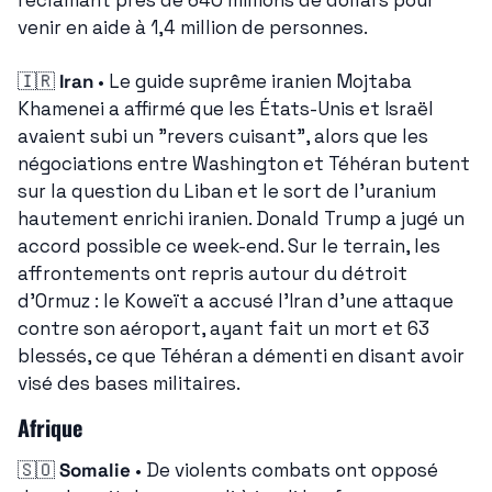
réclamant près de 640 millions de dollars pour 
venir en aide à 1,4 million de personnes.
🇮🇷
Iran
 • Le guide suprême iranien Mojtaba 
Khamenei a affirmé que les États-Unis et Israël 
avaient subi un "revers cuisant", alors que les 
négociations entre Washington et Téhéran butent 
sur la question du Liban et le sort de l'uranium 
hautement enrichi iranien. Donald Trump a jugé un 
accord possible ce week-end. Sur le terrain, les 
affrontements ont repris autour du détroit 
d'Ormuz : le Koweït a accusé l'Iran d'une attaque 
contre son aéroport, ayant fait un mort et 63 
blessés, ce que Téhéran a démenti en disant avoir 
visé des bases militaires.
Afrique
🇸🇴
Somalie
 • De violents combats ont opposé 