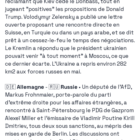
réclamant que Kiev cède le Donbass, tout en 
jugeant "positives" les propositions de Donald 
Trump. Volodymyr Zelensky a publié une lettre 
ouverte proposant une rencontre directe en 
Suisse, en Turquie ou dans un pays arabe, et se dit 
prêt à un cessez-le-feu le temps des négociations. 
Le Kremlin a répondu que le président ukrainien 
pouvait venir "à tout moment" à Moscou, ce que 
ce dernier écarte. L'Ukraine a repris environ 282 
km2 aux forces russes en mai.
🇩🇪
Allemagne
 - 
🇷🇺
Russie
 • Un député de l'AfD, 
Markus Frohnmaier, porte-parole du parti 
d'extrême droite pour les affaires étrangères, a 
rencontré à Saint-Pétersbourg le PDG de Gazprom 
Alexeï Miller et l'émissaire de Vladimir Poutine Kirill 
Dmitriev, tous deux sous sanctions, au mépris des 
mises en garde de Berlin. Les discussions ont 