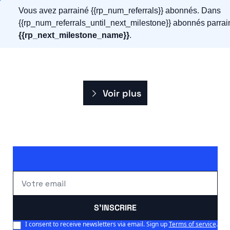
Vous avez parrainé {{rp_num_referrals}} abonnés. Dans 
{{rp_next_milestone_name}}
. 
Voir plus
S'INSCRIRE
I consent to receive newsletters via email. Sign up
Terms of service
.