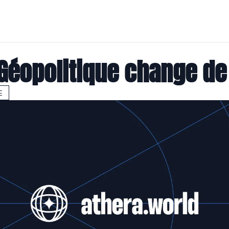
 Géopolitique change d
E