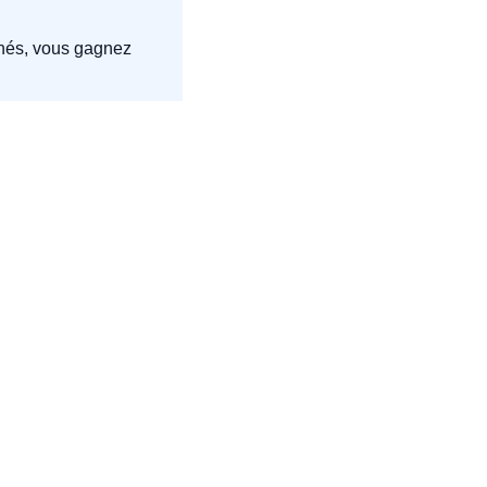
{{rp_num_referrals_until_next_milestone}} abonnés parrainés, vous gagnez 