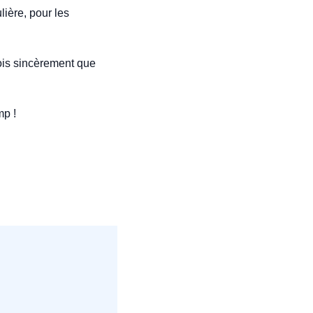
ière, pour les 
ois sincèrement que 
mp !