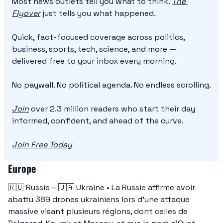
Most news outlets tell you what to think. 
The 
Flyover
 just tells you what happened.
Quick, fact-focused coverage across politics, 
business, sports, tech, science, and more — 
delivered free to your inbox every morning.
No paywall. No political agenda. No endless scrolling.
Join
 over 2.3 million readers who start their day 
informed, confident, and ahead of the curve.
Join Free Today
Europe
🇷🇺
 Russie – 
🇺🇦
 Ukraine • La Russie affirme avoir 
abattu 389 drones ukrainiens lors d’une attaque 
massive visant plusieurs régions, dont celles de 