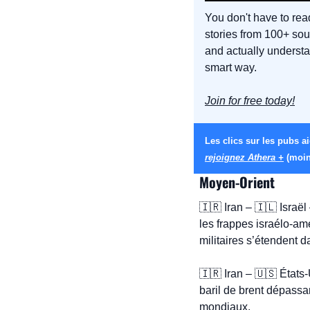
You don't have to read
stories from 100+ sour
and actually understan
smart way.
Join for free today!
rejoignez Athera +
 (moin
Moyen-Orient
🇮🇷
 Iran – 
🇮🇱
 Israël 
les frappes israélo-am
militaires s’étendent d
🇮🇷
 Iran – 
🇺🇸
 États-
baril de brent dépassa
mondiaux.