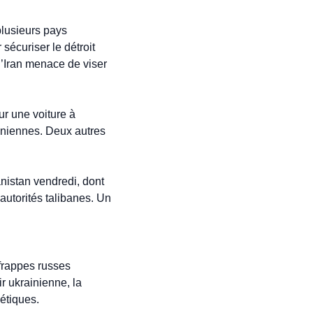
lusieurs pays 
écuriser le détroit 
’Iran menace de viser 
ur une voiture à 
iniennes. Deux autres 
istan vendredi, dont 
utorités talibanes. Un 
frappes russes 
 ukrainienne, la 
étiques.