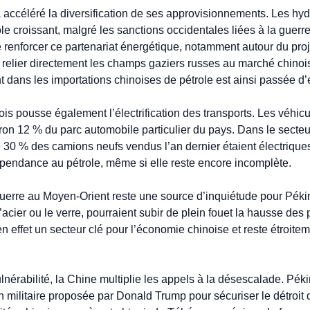
 accéléré la diversification de ses approvisionnements. Les hyd
e croissant, malgré les sanctions occidentales liées à la guerre
 renforcer ce partenariat énergétique, notamment autour du pro
 à relier directement les champs gaziers russes au marché chinois
t dans les importations chinoises de pétrole est ainsi passée d
s pousse également l’électrification des transports. Les véhicul
ron 12 % du parc automobile particulier du pays. Dans le secteur
30 % des camions neufs vendus l’an dernier étaient électriques.
 dépendance au pétrole, même si elle reste encore incomplète.
guerre au Moyen-Orient reste une source d’inquiétude pour Pékin.
acier ou le verre, pourraient subir de plein fouet la hausse des pr
 effet un secteur clé pour l’économie chinoise et reste étroite
lnérabilité, la Chine multiplie les appels à la désescalade. Pék
on militaire proposée par Donald Trump pour sécuriser le détroit