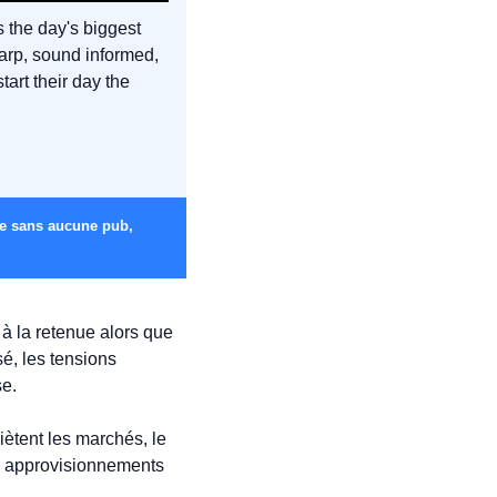
ls the day's biggest 
arp, sound informed, 
rt their day the 
Les clics sur les pubs aident à financer la production de notre contenu. Pour nous soutenir et lire sans aucune pub, 
à la retenue alors que 
é, les tensions 
se.
iètent les marchés, le 
s approvisionnements 