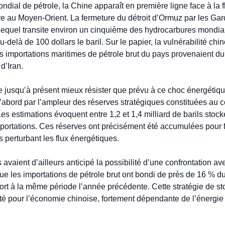
ndial de pétrole, la Chine apparaît en première ligne face à la f
e au Moyen-Orient. La fermeture du détroit d’Ormuz par les Gard
 lequel transite environ un cinquième des hydrocarbures mondia
u-delà de 100 dollars le baril. Sur le papier, la vulnérabilité chin
 importations maritimes de pétrole brut du pays provenaient du
d’Iran.
 jusqu’à présent mieux résister que prévu à ce choc énergétique.
d’abord par l’ampleur des réserves stratégiques constituées au c
s estimations évoquent entre 1,2 et 1,4 milliard de barils stockés
mportations. Ces réserves ont précisément été accumulées pour fa
 perturbant les flux énergétiques.
 avaient d’ailleurs anticipé la possibilité d’une confrontation av
e les importations de pétrole brut ont bondi de près de 16 % du
rt à la même période l’année précédente. Cette stratégie de st
rité pour l’économie chinoise, fortement dépendante de l’énergie 