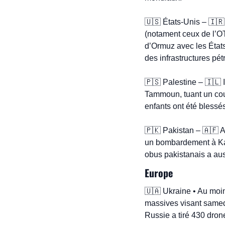
🇺🇸
 États-Unis – 
🇮🇷
(notament ceux de l’OT
d’Ormuz avec les États
des infrastructures pé
🇵🇸
 Palestine – 
🇮🇱
 
Tammoun, tuant un coup
enfants ont été blessé
🇵🇰
 Pakistan – 
🇦🇫
 
un bombardement à Kabo
obus pakistanais a aus
Europe
🇺🇦
 Ukraine • Au moin
massives visant samedi 
Russie a tiré 430 dron