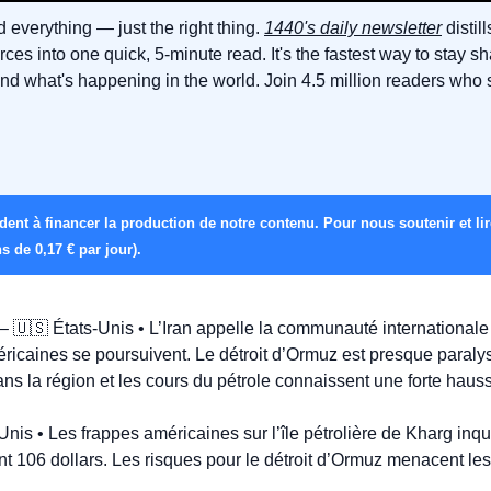
 everything — just the right thing. 
1440's daily newsletter
 distil
ces into one quick, 5-minute read. It's the fastest way to stay sh
d what's happening in the world. Join 4.5 million readers who sta
s de 0,17 € par jour).
– 
🇺🇸
 États-Unis • L’Iran appelle la communauté internationale 
éricaines se poursuivent. Le détroit d’Ormuz est presque paralys
ans la région et les cours du pétrole connaissent une forte haus
Unis • Les frappes américaines sur l’île pétrolière de Kharg inqu
nt 106 dollars. Les risques pour le détroit d’Ormuz menacent le