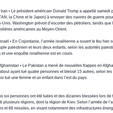
 Iran • Le président américain Donald Trump a appellé samedi p
AN, la Chine et le Japon) à envoyer des navires de guerre pour s
-Unis. Washington prévoit d’escorter des pétroliers, tandis que l
trolières américaines au Moyen-Orient.
Israël • En Cisjordanie, l’armée israélienne a ouvert le feu hier s
le palestinien et leurs deux enfants, selon les autorités palest
s et une enquête israélienne est en cours.
Afghanistan • Le Pakistan a mené de nouvelles frappes en Afghan
ul ayant tué quatre personnes et blessé 15 autres, selon les a
si tué une femme et un enfant dans l’est du pays.
s six personnes ont été tuées et des dizaines blessées lors de 
plusieurs régions, dont la région de Kiev. Selon l’armée de l’air
es et 68 missiles, en visant notamment des infrastructures énerg