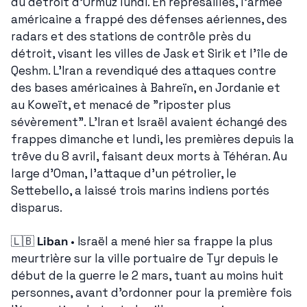
du détroit d'Ormuz lundi. En représailles, l'armée 
américaine a frappé des défenses aériennes, des 
radars et des stations de contrôle près du 
détroit, visant les villes de Jask et Sirik et l'île de 
Qeshm. L'Iran a revendiqué des attaques contre 
des bases américaines à Bahreïn, en Jordanie et 
au Koweït, et menacé de "riposter plus 
sévèrement". L'Iran et Israël avaient échangé des 
frappes dimanche et lundi, les premières depuis la 
trêve du 8 avril, faisant deux morts à Téhéran. Au 
large d'Oman, l'attaque d'un pétrolier, le 
Settebello, a laissé trois marins indiens portés 
disparus.
🇱🇧
Liban
 • Israël a mené hier sa frappe la plus 
meurtrière sur la ville portuaire de Tyr depuis le 
début de la guerre le 2 mars, tuant au moins huit 
personnes, avant d'ordonner pour la première fois 