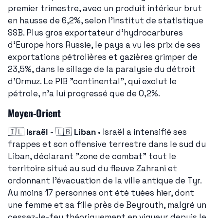
premier trimestre, avec un produit intérieur brut 
en hausse de 6,2%, selon l'institut de statistique 
SSB. Plus gros exportateur d'hydrocarbures 
d'Europe hors Russie, le pays a vu les prix de ses 
exportations pétrolières et gazières grimper de 
23,5%, dans le sillage de la paralysie du détroit 
d'Ormuz. Le PIB "continental", qui exclut le 
pétrole, n'a lui progressé que de 0,2%.
Moyen-Orient
🇮🇱
Israël
 - 
🇱🇧
Liban
 • Israël a intensifié ses 
frappes et son offensive terrestre dans le sud du 
Liban, déclarant "zone de combat" tout le 
territoire situé au sud du fleuve Zahrani et 
ordonnant l'évacuation de la ville antique de Tyr. 
Au moins 17 personnes ont été tuées hier, dont 
une femme et sa fille près de Beyrouth, malgré un 
cessez-le-feu théoriquement en vigueur depuis le 