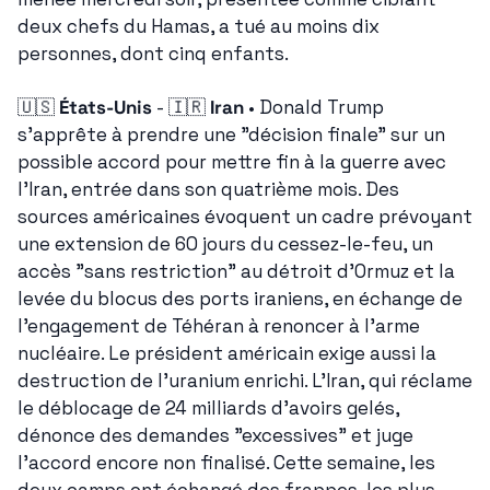
deux chefs du Hamas, a tué au moins dix 
personnes, dont cinq enfants.
🇺🇸
États-Unis
 - 
🇮🇷
Iran
 • Donald Trump 
s'apprête à prendre une "décision finale" sur un 
possible accord pour mettre fin à la guerre avec 
l'Iran, entrée dans son quatrième mois. Des 
sources américaines évoquent un cadre prévoyant 
une extension de 60 jours du cessez-le-feu, un 
accès "sans restriction" au détroit d'Ormuz et la 
levée du blocus des ports iraniens, en échange de 
l'engagement de Téhéran à renoncer à l'arme 
nucléaire. Le président américain exige aussi la 
destruction de l'uranium enrichi. L'Iran, qui réclame 
le déblocage de 24 milliards d'avoirs gelés, 
dénonce des demandes "excessives" et juge 
l'accord encore non finalisé. Cette semaine, les 
deux camps ont échangé des frappes, les plus 