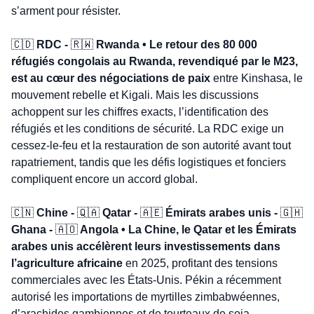
s’arment pour résister.
🇨🇩
 RDC - 
🇷🇼
 Rwanda • Le retour des 80 000 
réfugiés congolais au Rwanda, revendiqué par le M23, 
est au cœur des négociations de paix
 entre Kinshasa, le 
mouvement rebelle et Kigali. Mais les discussions 
achoppent sur les chiffres exacts, l’identification des 
réfugiés et les conditions de sécurité. La RDC exige un 
cessez-le-feu et la restauration de son autorité avant tout 
rapatriement, tandis que les défis logistiques et fonciers 
compliquent encore un accord global.
🇨🇳
 Chine - 
🇶🇦
 Qatar - 
🇦🇪
 Émirats arabes unis - 
🇬🇭
Ghana - 
🇦🇴
 Angola • La Chine, le Qatar et les Émirats 
arabes unis accélèrent leurs investissements dans 
l’agriculture africaine
 en 2025, profitant des tensions 
commerciales avec les États-Unis. Pékin a récemment 
autorisé les importations de myrtilles zimbabwéennes, 
d’arachides gambiennes et de tourteaux de soja 