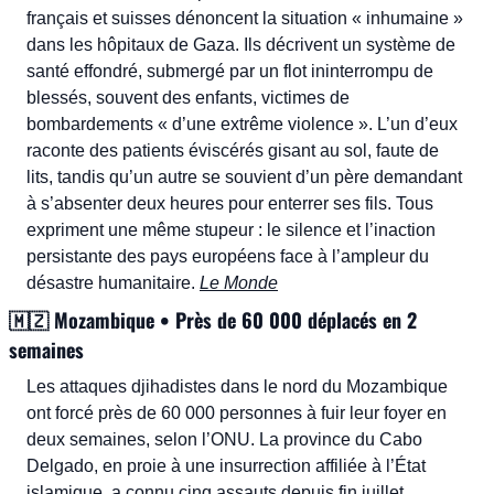
français et suisses dénoncent la situation « inhumaine » 
dans les hôpitaux de Gaza. Ils décrivent un système de 
santé effondré, submergé par un flot ininterrompu de 
blessés, souvent des enfants, victimes de 
bombardements « d’une extrême violence ». L’un d’eux 
raconte des patients éviscérés gisant au sol, faute de 
lits, tandis qu’un autre se souvient d’un père demandant 
à s’absenter deux heures pour enterrer ses fils. Tous 
expriment une même stupeur : le silence et l’inaction 
persistante des pays européens face à l’ampleur du 
désastre humanitaire. 
Le Monde
🇲🇿
 Mozambique • Près de 60 000 déplacés en 2 
semaines
Les attaques djihadistes dans le nord du Mozambique 
ont forcé près de 60 000 personnes à fuir leur foyer en 
deux semaines, selon l’ONU. La province du Cabo 
Delgado, en proie à une insurrection affiliée à l’État 
islamique, a connu cinq assauts depuis fin juillet. 