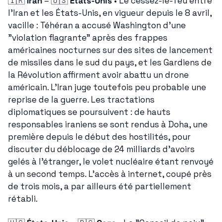
🇮🇷
Iran
 – 
🇺🇸
États-Unis
 • Le cessez-le-feu entre 
l'Iran et les États-Unis, en vigueur depuis le 8 avril, 
vacille : Téhéran a accusé Washington d'une 
"violation flagrante" après des frappes 
américaines nocturnes sur des sites de lancement 
de missiles dans le sud du pays, et les Gardiens de 
la Révolution affirment avoir abattu un drone 
américain. L'Iran juge toutefois peu probable une 
reprise de la guerre. Les tractations 
diplomatiques se poursuivent : de hauts 
responsables iraniens se sont rendus à Doha, une 
première depuis le début des hostilités, pour 
discuter du déblocage de 24 milliards d'avoirs 
gelés à l'étranger, le volet nucléaire étant renvoyé 
à un second temps. L'accès à internet, coupé près 
de trois mois, a par ailleurs été partiellement 
rétabli.