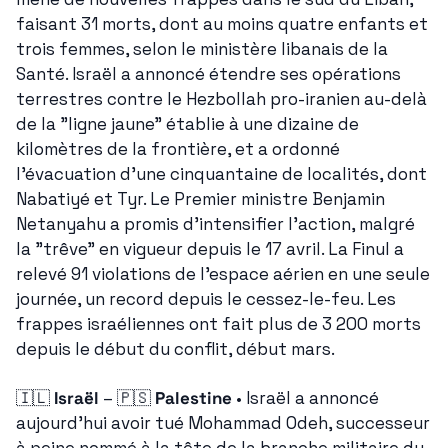
faisant 31 morts, dont au moins quatre enfants et 
trois femmes, selon le ministère libanais de la 
Santé. Israël a annoncé étendre ses opérations 
terrestres contre le Hezbollah pro-iranien au-delà 
de la "ligne jaune" établie à une dizaine de 
kilomètres de la frontière, et a ordonné 
l'évacuation d'une cinquantaine de localités, dont 
Nabatiyé et Tyr. Le Premier ministre Benjamin 
Netanyahu a promis d'intensifier l'action, malgré 
la "trêve" en vigueur depuis le 17 avril. La Finul a 
relevé 91 violations de l'espace aérien en une seule 
journée, un record depuis le cessez-le-feu. Les 
frappes israéliennes ont fait plus de 3 200 morts 
depuis le début du conflit, début mars.
🇮🇱
Israël
 – 
🇵🇸
Palestine
 • Israël a annoncé 
aujourd'hui avoir tué Mohammad Odeh, successeur 
à peine nommé à la tête de la branche militaire du 