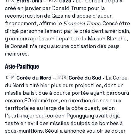
🇺🇸
États-Unis
 – 
🇵🇸
Gaza
 • Le "Conseil de paix" 
créé en janvier par Donald Trump pour la 
reconstruction de Gaza ne dispose d'aucun 
financement, affirme le 
Financial Times
. Censé être 
dirigé personnellement par le président américain, 
y compris après son départ de la Maison Blanche, 
le Conseil n'a reçu aucune cotisation des pays 
membres.
Asie-Pacifique
🇰🇵
Corée du Nord
 – 
🇰🇷
Corée du Sud
 • La Corée 
du Nord a tiré hier plusieurs projectiles, dont un 
missile balistique à courte portée ayant parcouru 
environ 80 kilomètres, en direction de ses eaux 
territoriales au large de la côte ouest, selon 
l'état-major sud-coréen. Pyongyang avait déjà 
testé en avril des missiles équipés de bombes à 
sous-munitions. Séoul a annoncé vouloir se doter 