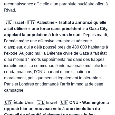
reconnaissance officielle d’un parapluie nucléaire offert à 
Riyad.
🇮🇱
 Israël - 
🇵🇸
 Palestine • Tsahal a annoncé qu’elle 
allait utiliser « une force sans précédent » à Gaza City, 
appelant la population à fuir vers le sud.
 Depuis mardi, 
l’armée mène une offensive terrestre et aérienne 
d’ampleur, qui a déjà poussé près de 480 000 habitants à 
l’exode. Aujourd’hui, la Défense civile de Gaza a fait état 
d’au moins 14 morts supplémentaires dans des frappes 
israéliennes. La communauté internationale multiplie les 
condamnations, l’ONU parlant d’une situation « 
moralement, politiquement et légalement intolérable ». 
Paris et Londres ont demandé l’arrêt immédiat de cette 
campagne.
🇺🇸
 États-Unis - 
🇮🇱
 Israël - 
🇺🇳
 ONU • Washington a 
opposé hier un nouveau veto à une résolution du 
Conseil de sécurité réclamant un cessez-le-feu 